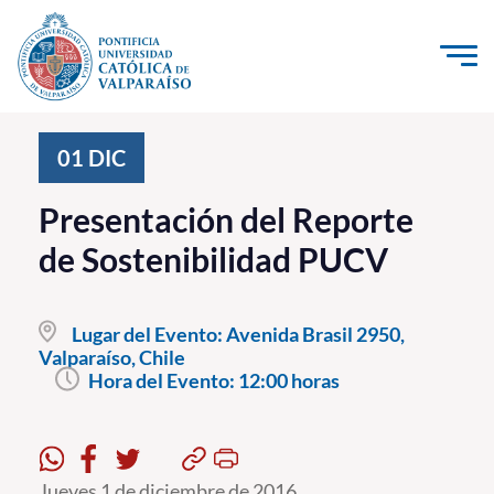
Click acá para ir directamente al contenido
La Universidad
01
DIC
Investigación, Creación e Innovación
Presentación del Reporte
PUCV Internacional
de Sostenibilidad PUCV
Vinculación con el Medio
Lugar del Evento:
Avenida Brasil 2950,
Admisión
Valparaíso, Chile
Hora del Evento:
12:00 horas
Pregrado
Postgrado
Formación Continua
Jueves 1 de diciembre de 2016