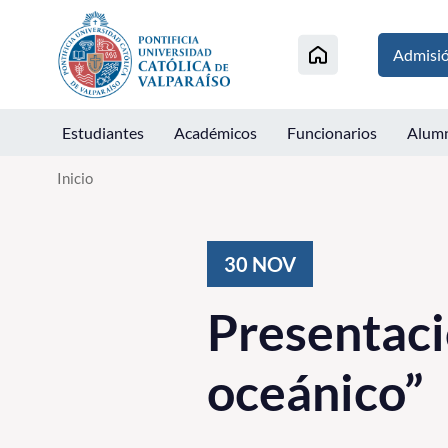
Click acá para ir directamente al contenido
Admisi
Estudiantes
Académicos
Funcionarios
Alum
Inicio
30
NOV
Presentaci
oceánico”