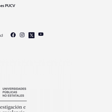
nes PUCV
cl