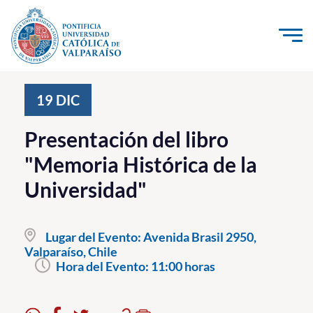
Click acá para ir directamente al contenido
La Universidad
19
DIC
Investigación, Creación e Innovación
Presentación del libro
PUCV Internacional
"Memoria Histórica de la
Vinculación con el Medio
Universidad"
Admisión
Lugar del Evento:
Avenida Brasil 2950,
Pregrado
Valparaíso, Chile
Hora del Evento:
11:00 horas
Postgrado
Formación Continua