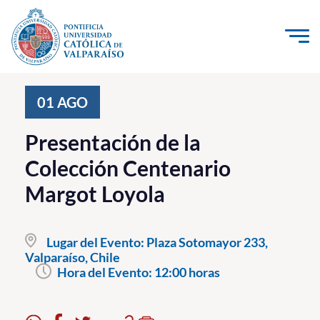
Click acá para ir directamente al contenido
La Universidad
01
AGO
Investigación, Creación e Innovación
Presentación de la
PUCV Internacional
Colección Centenario
Vinculación con el Medio
Margot Loyola
Admisión
Lugar del Evento:
Plaza Sotomayor 233,
Pregrado
Valparaíso, Chile
Hora del Evento:
12:00 horas
Postgrado
Formación Continua