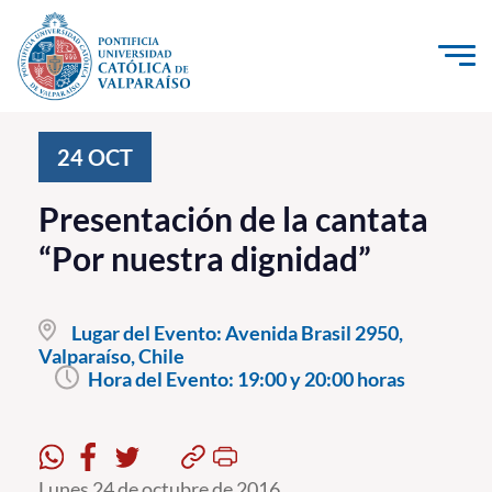
Click acá para ir directamente al contenido
La Universidad
24
OCT
Investigación, Creación e Innovación
Presentación de la cantata
PUCV Internacional
“Por nuestra dignidad”
Vinculación con el Medio
Lugar del Evento:
Avenida Brasil 2950,
Admisión
Valparaíso, Chile
Hora del Evento:
19:00 y 20:00 horas
Pregrado
Postgrado
Formación Continua
Lunes 24 de octubre de 2016