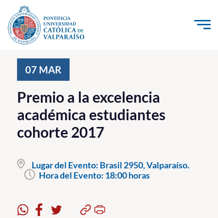
Click acá para ir directamente al contenido
La Universidad
07
MAR
Investigación, Creación e Innovación
Premio a la excelencia
PUCV Internacional
académica estudiantes
Vinculación con el Medio
cohorte 2017
Admisión
Lugar del Evento:
Brasil 2950, Valparaíso.
Pregrado
Hora del Evento:
18:00 horas
Postgrado
Formación Continua