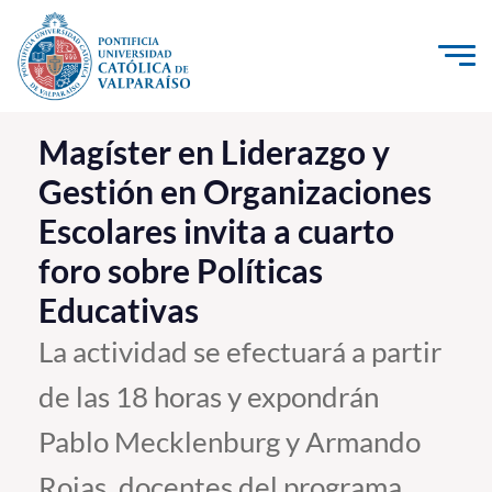
Click acá para ir directamente al contenido
La Universidad
Magíster en Liderazgo y
Gestión en Organizaciones
Investigación, Creación e Innovación
Escolares invita a cuarto
PUCV Internacional
foro sobre Políticas
Vinculación con el Medio
Educativas
Admisión
La actividad se efectuará a partir
de las 18 horas y expondrán
Pregrado
Pablo Mecklenburg y Armando
Postgrado
Formación Continua
Rojas, docentes del programa.