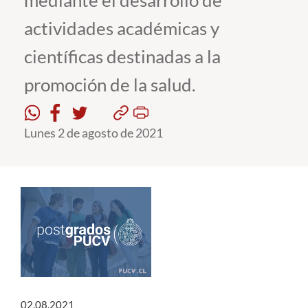
mediante el desarrollo de
actividades académicas y
Estudiantes
científicas destinadas a la
Académicos
promoción de la salud.
Funcionarios
Alumni
Lunes 2 de agosto de 2021
English
02.08.2021