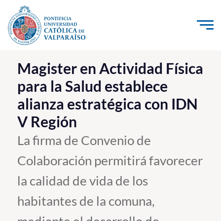
Click acá para ir directamente al contenido
La Universidad
Magister en Actividad Física
para la Salud establece
Investigación, Creación e Innovación
alianza estratégica con IDN
PUCV Internacional
V Región
Vinculación con el Medio
La firma de Convenio de
Admisión
Colaboración permitirá favorecer
Pregrado
la calidad de vida de los
Postgrado
habitantes de la comuna,
Formación Continua