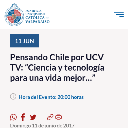
Click acá para ir directamente al contenido
La Universidad
11
JUN
Investigación, Creación e Innovación
Pensando Chile por UCV
PUCV Internacional
TV: “Ciencia y tecnología
Vinculación con el Medio
para una vida mejor…”
Admisión
Hora del Evento:
20:00 horas
Pregrado
Postgrado
Formación Continua
Domingo 11 de junio de 2017