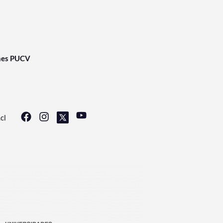
nes PUCV
cl