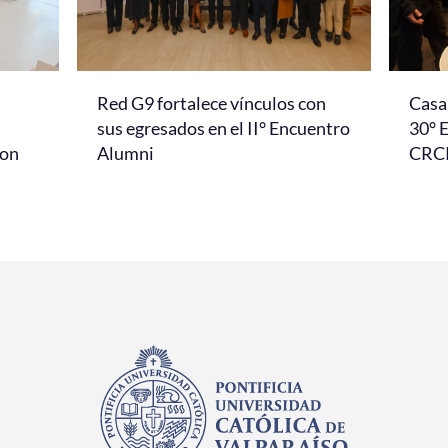
Red G9 fortalece vínculos con
Casa 
l
sus egresados en el II° Encuentro
30° 
con
Alumni
CRC