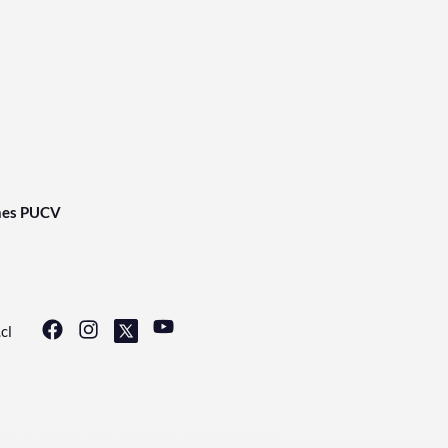
nes PUCV
cl