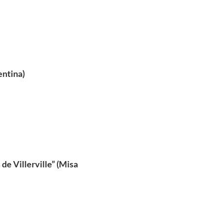
entina)
e Villerville” (Misa