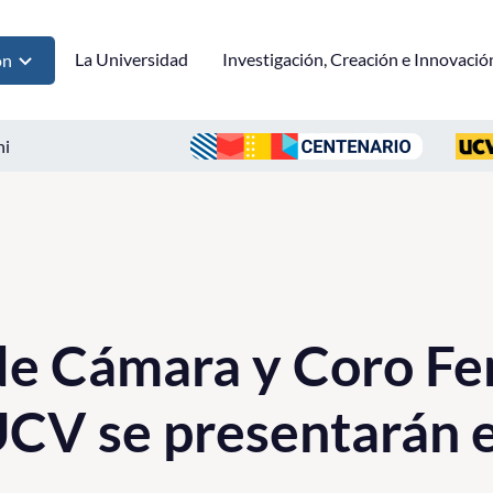
La Universidad
Investigación, Creación e Innovació
ón
ni
de Cámara y Coro F
CV se presentarán e