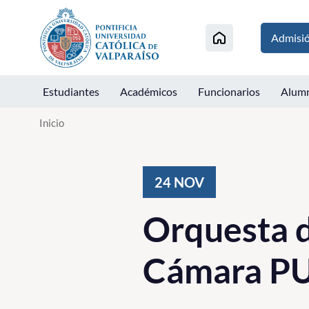
Click acá para ir directamente al contenido
Admisi
Estudiantes
Académicos
Funcionarios
Alum
Inicio
24
NOV
Orquesta 
Cámara PU