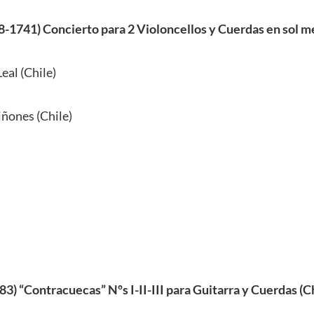
-1741) Concierto para 2 Violoncellos y Cuerdas en sol me
eal (Chile)
iñones (Chile)
83) “Contracuecas” Nºs I-II-III para Guitarra y Cuerdas (C