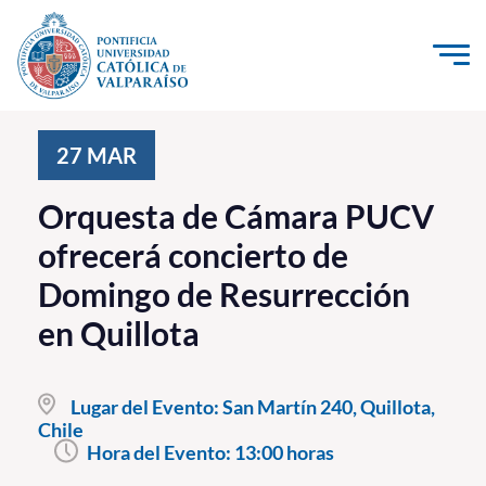
Click acá para ir directamente al contenido
La Universidad
27
MAR
Investigación, Creación e Innovación
Orquesta de Cámara PUCV
PUCV Internacional
ofrecerá concierto de
Vinculación con el Medio
Domingo de Resurrección
en Quillota
Admisión
Pregrado
Lugar del Evento:
San Martín 240, Quillota,
Chile
Postgrado
Hora del Evento:
13:00 horas
Formación Continua