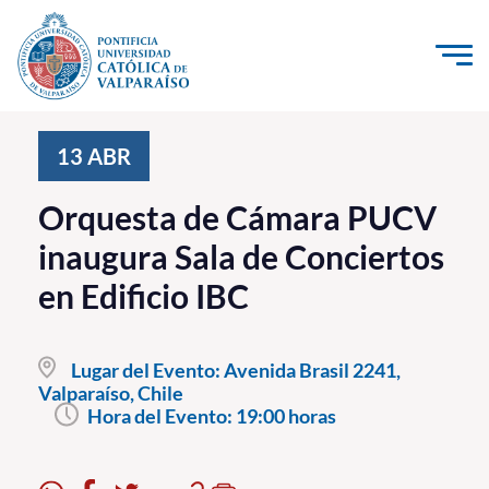
Click acá para ir directamente al contenido
La Universidad
13
ABR
Investigación, Creación e Innovación
Orquesta de Cámara PUCV
PUCV Internacional
inaugura Sala de Conciertos
Vinculación con el Medio
en Edificio IBC
Admisión
Lugar del Evento:
Avenida Brasil 2241,
Pregrado
Valparaíso, Chile
Hora del Evento:
19:00 horas
Postgrado
Formación Continua