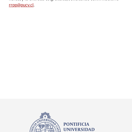
rrpp@pucv.cl
.