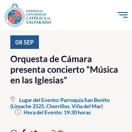
Click acá para ir directamente al contenido
La Universidad
08
SEP
Investigación, Creación e Innovación
Orquesta de Cámara
PUCV Internacional
presenta concierto “Música
Vinculación con el Medio
en las Iglesias”
Admisión
Lugar del Evento:
Parroquia San Benito
Pregrado
(Limache 2525, Chorrillos, Viña del Mar)
Hora del Evento:
19:30 horas
Postgrado
Formación Continua