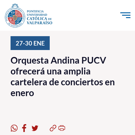
Click acá para ir directamente al contenido
La Universidad
27-30
ENE
Investigación, Creación e Innovación
Orquesta Andina PUCV
PUCV Internacional
ofrecerá una amplia
Vinculación con el Medio
cartelera de conciertos en
enero
Admisión
Pregrado
Postgrado
Formación Continua