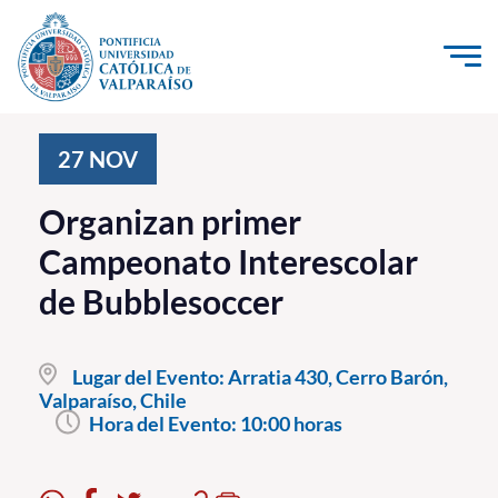
Click acá para ir directamente al contenido
La Universidad
27
NOV
Investigación, Creación e Innovación
Organizan primer
PUCV Internacional
Campeonato Interescolar
Vinculación con el Medio
de Bubblesoccer
Admisión
Lugar del Evento:
Arratia 430, Cerro Barón,
Pregrado
Valparaíso, Chile
Hora del Evento:
10:00 horas
Postgrado
Formación Continua