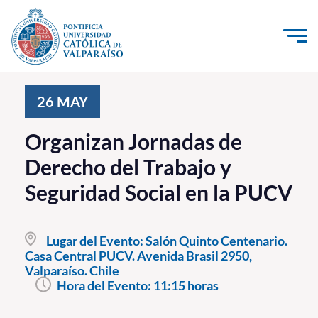
Click acá para ir directamente al contenido
La Universidad
26
MAY
Investigación, Creación e Innovación
Organizan Jornadas de
PUCV Internacional
Derecho del Trabajo y
Vinculación con el Medio
Seguridad Social en la PUCV
Admisión
Lugar del Evento:
Salón Quinto Centenario.
Pregrado
Casa Central PUCV. Avenida Brasil 2950,
Valparaíso. Chile
Postgrado
Hora del Evento:
11:15 horas
Formación Continua