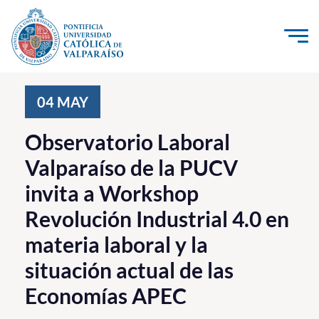
Click acá para ir directamente al contenido
La Universidad
04
MAY
Investigación, Creación e Innovación
Observatorio Laboral
PUCV Internacional
Valparaíso de la PUCV
Vinculación con el Medio
invita a Workshop
Revolución Industrial 4.0 en
Admisión
materia laboral y la
Pregrado
situación actual de las
Postgrado
Economías APEC
Formación Continua