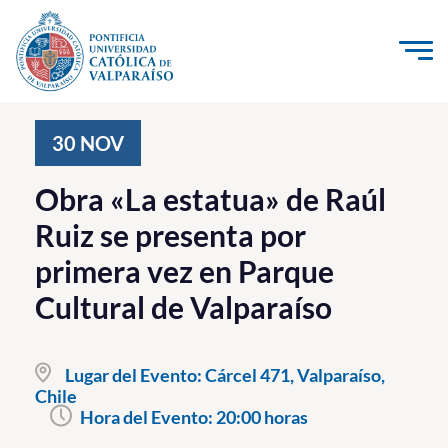
Click acá para ir directamente al contenido
La Universidad
30
NOV
Investigación, Creación e Innovación
Obra «La estatua» de Raúl
PUCV Internacional
Ruiz se presenta por
Vinculación con el Medio
primera vez en Parque
Cultural de Valparaíso
Admisión
Pregrado
Lugar del Evento:
Cárcel 471, Valparaíso,
Chile
Postgrado
Hora del Evento:
20:00 horas
Formación Continua