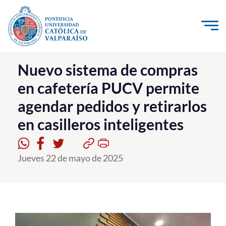
Click acá para ir directamente al contenido
La Universidad
Nuevo sistema de compras
en cafetería PUCV permite
Investigación, Creación e Innovación
agendar pedidos y retirarlos
PUCV Internacional
en casilleros inteligentes
Vinculación con el Medio
Admisión
Jueves 22 de mayo de 2025
Pregrado
Postgrado
Formación Continua