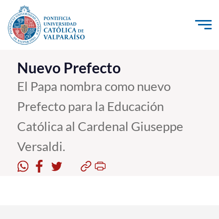
Click acá para ir directamente al contenido
La Universidad
Nuevo Prefecto
Investigación, Creación e Innovación
El Papa nombra como nuevo
PUCV Internacional
Prefecto para la Educación
Vinculación con el Medio
Católica al Cardenal Giuseppe
Versaldi.
Admisión
Pregrado
Postgrado
Formación Continua