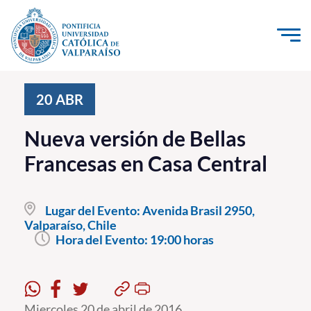
Click acá para ir directamente al contenido
La Universidad
20
ABR
Investigación, Creación e Innovación
Nueva versión de Bellas
PUCV Internacional
Francesas en Casa Central
Vinculación con el Medio
Lugar del Evento:
Avenida Brasil 2950,
Admisión
Valparaíso, Chile
Hora del Evento:
19:00 horas
Pregrado
Postgrado
Formación Continua
Miercoles 20 de abril de 2016