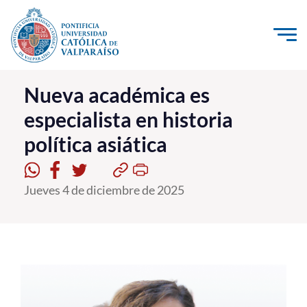
Click acá para ir directamente al contenido
La Universidad
Nueva académica es
especialista en historia
Investigación, Creación e Innovación
política asiática
PUCV Internacional
Vinculación con el Medio
Jueves 4 de diciembre de 2025
Admisión
Pregrado
Postgrado
Formación Continua