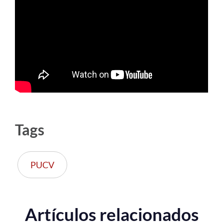
Estudiantes
Académicos
Funcionarios
Alumni
English
Tags
PUCV
Artículos relacionados