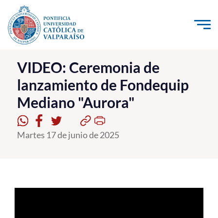
Click acá para ir directamente al contenido
La Universidad
VIDEO: Ceremonia de
lanzamiento de Fondequip
Investigación, Creación e Innovación
Mediano "Aurora"
PUCV Internacional
Vinculación con el Medio
Martes 17 de junio de 2025
Admisión
Pregrado
Postgrado
Formación Continua