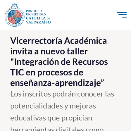
Click acá para ir directamente al contenido
La Universidad
Vicerrectoría Académica
invita a nuevo taller
Investigación, Creación e Innovación
"Integración de Recursos
PUCV Internacional
TIC en procesos de
Vinculación con el Medio
enseñanza-aprendizaje”
Admisión
Los inscritos podrán conocer las
potencialidades y mejoras
Pregrado
educativas que propician
Postgrado
Formación Continua
herramientas digitales como