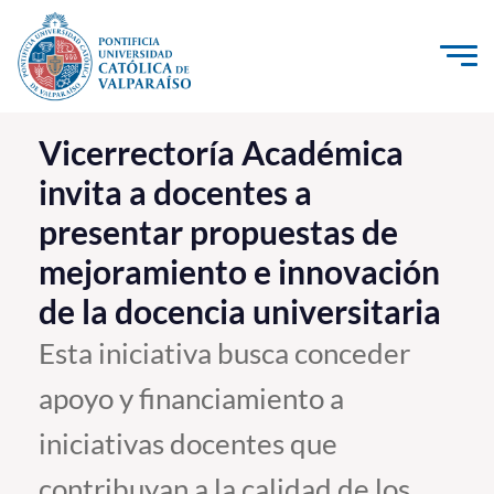
Click acá para ir directamente al contenido
La Universidad
Vicerrectoría Académica
invita a docentes a
Investigación, Creación e Innovación
presentar propuestas de
PUCV Internacional
mejoramiento e innovación
Vinculación con el Medio
de la docencia universitaria
Admisión
Esta iniciativa busca conceder
apoyo y financiamiento a
Pregrado
iniciativas docentes que
Postgrado
Formación Continua
contribuyan a la calidad de los