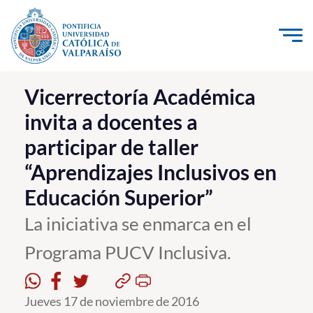
Click acá para ir directamente al contenido
La Universidad
Vicerrectoría Académica
invita a docentes a
Investigación, Creación e Innovación
participar de taller
PUCV Internacional
“Aprendizajes Inclusivos en
Vinculación con el Medio
Educación Superior”
Admisión
La iniciativa se enmarca en el
Programa PUCV Inclusiva.
Pregrado
Postgrado
Jueves 17 de noviembre de 2016
Formación Continua