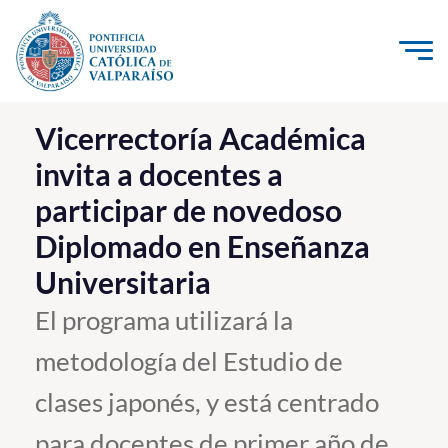
Click acá para ir directamente al contenido
La Universidad
Vicerrectoría Académica
invita a docentes a
Investigación, Creación e Innovación
participar de novedoso
PUCV Internacional
Diplomado en Enseñanza
Vinculación con el Medio
Universitaria
Admisión
El programa utilizará la
metodología del Estudio de
Pregrado
clases japonés, y está centrado
Postgrado
Formación Continua
para docentes de primer año de