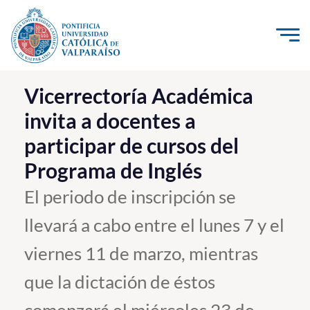
Click acá para ir directamente al contenido
La Universidad
Vicerrectoría Académica
invita a docentes a
Investigación, Creación e Innovación
participar de cursos del
PUCV Internacional
Programa de Inglés
Vinculación con el Medio
El periodo de inscripción se
Admisión
llevará a cabo entre el lunes 7 y el
Pregrado
viernes 11 de marzo, mientras
Postgrado
que la dictación de éstos
Formación Continua