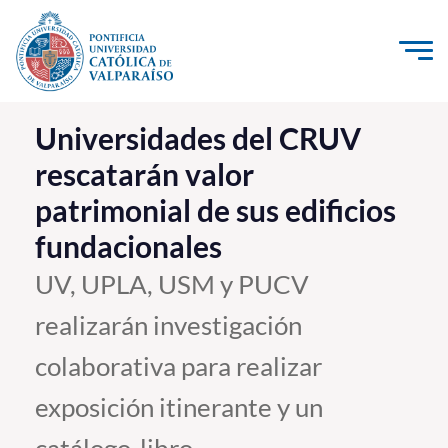
Click acá para ir directamente al contenido
La Universidad
Universidades del CRUV
rescatarán valor
Investigación, Creación e Innovación
patrimonial de sus edificios
PUCV Internacional
fundacionales
Vinculación con el Medio
UV, UPLA, USM y PUCV
Admisión
realizarán investigación
Pregrado
colaborativa para realizar
Postgrado
exposición itinerante y un
Formación Continua