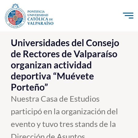
Click acá para ir directamente al contenido
La Universidad
Universidades del Consejo
de Rectores de Valparaíso
Investigación, Creación e Innovación
organizan actividad
PUCV Internacional
deportiva “Muévete
Vinculación con el Medio
Porteño”
Admisión
Nuestra Casa de Estudios
participó en la organización del
Pregrado
evento y tuvo tres stands de la
Postgrado
Formación Continua
Dirección de Asuntos