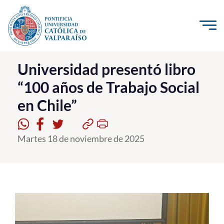
Click acá para ir directamente al contenido
La Universidad
Universidad presentó libro
“100 años de Trabajo Social
Investigación, Creación e Innovación
en Chile”
PUCV Internacional
Vinculación con el Medio
Martes 18 de noviembre de 2025
Admisión
Pregrado
Postgrado
Formación Continua