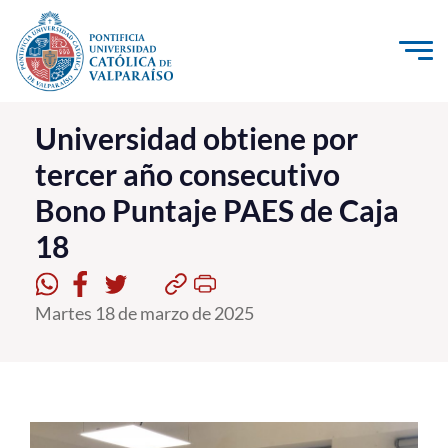
Click acá para ir directamente al contenido
La Universidad
Universidad obtiene por
tercer año consecutivo
Investigación, Creación e Innovación
Bono Puntaje PAES de Caja
PUCV Internacional
18
Vinculación con el Medio
Admisión
Martes 18 de marzo de 2025
Pregrado
Postgrado
Formación Continua