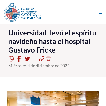
Click acá para ir directamente al contenido
La Universidad
Universidad llevó el espíritu
navideño hasta el hospital
Investigación, Creación e Innovación
Gustavo Fricke
PUCV Internacional
Vinculación con el Medio
Miércoles 4 de diciembre de 2024
Admisión
Pregrado
Postgrado
Formación Continua