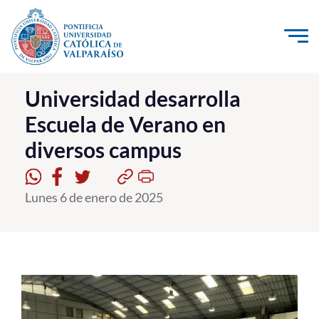
Click acá para ir directamente al contenido
La Universidad
Universidad desarrolla
Escuela de Verano en
Investigación, Creación e Innovación
diversos campus
PUCV Internacional
Vinculación con el Medio
Lunes 6 de enero de 2025
Admisión
Pregrado
Postgrado
Formación Continua