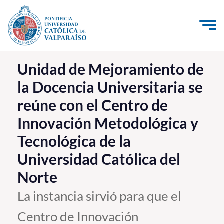
Click acá para ir directamente al contenido
La Universidad
Unidad de Mejoramiento de
la Docencia Universitaria se
Investigación, Creación e Innovación
reúne con el Centro de
PUCV Internacional
Innovación Metodológica y
Vinculación con el Medio
Tecnológica de la
Admisión
Universidad Católica del
Norte
Pregrado
La instancia sirvió para que el
Postgrado
Centro de Innovación
Formación Continua