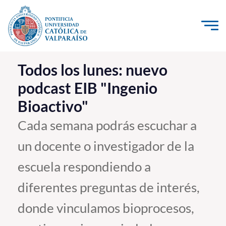
Click acá para ir directamente al contenido
La Universidad
Todos los lunes: nuevo
podcast EIB "Ingenio
Investigación, Creación e Innovación
Bioactivo"
PUCV Internacional
Vinculación con el Medio
Cada semana podrás escuchar a
un docente o investigador de la
Admisión
escuela respondiendo a
Pregrado
diferentes preguntas de interés,
Postgrado
donde vinculamos bioprocesos,
Formación Continua