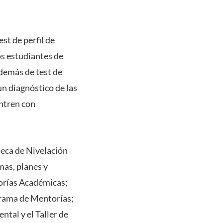
st de perfil de
os estudiantes de
demás de test de
un diagnóstico de las
ntren con
Beca de Nivelación
mas, planes y
orías Académicas;
rama de Mentorías;
tal y el Taller de