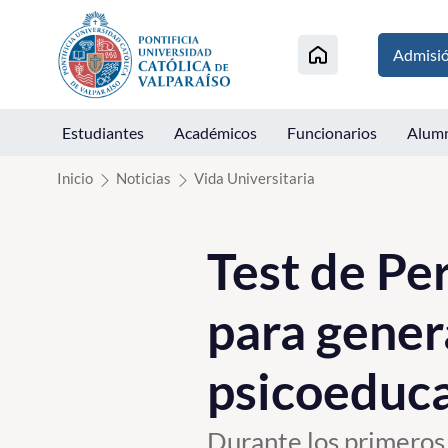
Click acá para ir directamente al contenido
Admisi
Estudiantes
Académicos
Funcionarios
Alum
Inicio
Noticias
Vida Universitaria
Test de Per
para gener
psicoeduca
Durante los primeros 