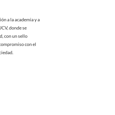
ción a la academia y a
PUCV, donde se
d, con un sello
e compromiso con el
ciedad.