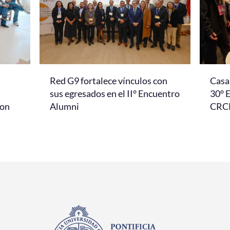
Red G9 fortalece vínculos con
Casa 
l
sus egresados en el II° Encuentro
30° 
con
Alumni
CRC