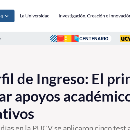
La Universidad
Investigación, Creación e Innovació
ón
ni
fil de Ingreso: El pr
ar apoyos académico
tivos
días en la PUCV se aplicaron cinco test 