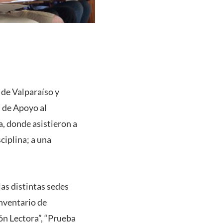
 de Valparaíso y
 de Apoyo al
, donde asistieron a
ciplina; a una
las distintas sedes
Inventario de
ón Lectora”, “Prueba