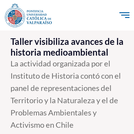
Click acá para ir directamente al contenido
La Universidad
Taller visibiliza avances de la
historia medioambiental
Investigación, Creación e Innovación
PUCV Internacional
La actividad organizada por el
Vinculación con el Medio
Instituto de Historia contó con el
panel de representaciones del
Admisión
Territorio y la Naturaleza y el de
Pregrado
Problemas Ambientales y
Postgrado
Activismo en Chile
Formación Continua