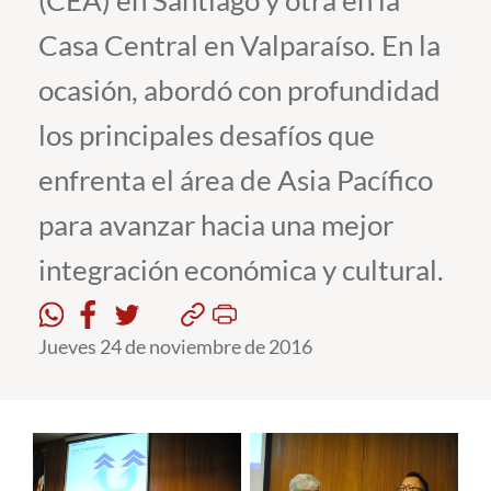
(CEA) en Santiago y otra en la
Casa Central en Valparaíso. En la
Estudiantes
ocasión, abordó con profundidad
Académicos
los principales desafíos que
Funcionarios
enfrenta el área de Asia Pacífico
Alumni
para avanzar hacia una mejor
integración económica y cultural.
English
Jueves 24 de noviembre de 2016