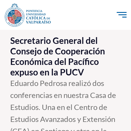
Click acá para ir directamente al contenido
La Universidad
Secretario General del
Consejo de Cooperación
Investigación, Creación e Innovación
Económica del Pacífico
PUCV Internacional
expuso en la PUCV
Vinculación con el Medio
Eduardo Pedrosa realizó dos
Admisión
conferencias en nuestra Casa de
Pregrado
Estudios. Una en el Centro de
Postgrado
Estudios Avanzados y Extensión
Formación Continua