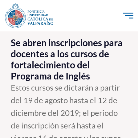
Click acá para ir directamente al contenido
La Universidad
Se abren inscripciones para
docentes a los cursos de
Investigación, Creación e Innovación
fortalecimiento del
PUCV Internacional
Programa de Inglés
Vinculación con el Medio
Estos cursos se dictarán a partir
Admisión
del 19 de agosto hasta el 12 de
Pregrado
diciembre del 2019; el periodo
Postgrado
de inscripción será hasta el
Formación Continua