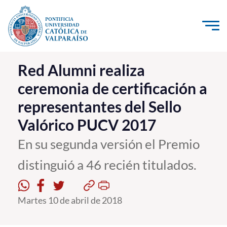
Click acá para ir directamente al contenido
La Universidad
Red Alumni realiza
ceremonia de certificación a
Investigación, Creación e Innovación
representantes del Sello
PUCV Internacional
Valórico PUCV 2017
Vinculación con el Medio
En su segunda versión el Premio
Admisión
distinguió a 46 recién titulados.
Pregrado
Martes 10 de abril de 2018
Postgrado
Formación Continua