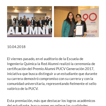
Estudiantes
Académicos
Funcionarios
Alumni
10.04.2018
El viernes pasado, en el auditorio de la Escuela de
English
Ingeniería Química la Red Alumni realizó la ceremonia de
certificación del Premio Alumni PUCV Generación 2017,
iniciativa que busca distinguir a un estudiante que durante
su carrera demostró compromiso con su carrera y con la
comunidad universitaria, representando fielmente el sello
valórico de la PUCV.
Esta premiación, más que destacar los logros académicos
del estudiante, busca poner en relieve las cualidades