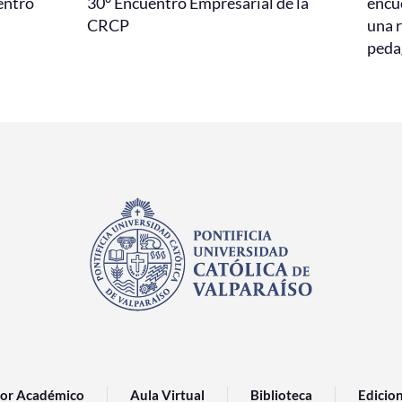
entro
30° Encuentro Empresarial de la
encu
CRCP
una r
peda
or Académico
Aula Virtual
Biblioteca
Edicio