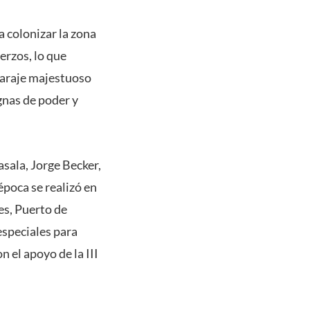
a colonizar la zona
uerzos, lo que
paraje majestuoso
ugnas de poder y
asala, Jorge Becker,
época se realizó en
es, Puerto de
especiales para
 el apoyo de la III