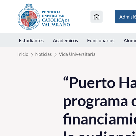
Click acá para ir directamente al contenido
Admisi
Estudiantes
Académicos
Funcionarios
Alum
Inicio
Noticias
Vida Universitaria
“Puerto H
programa d
financiam