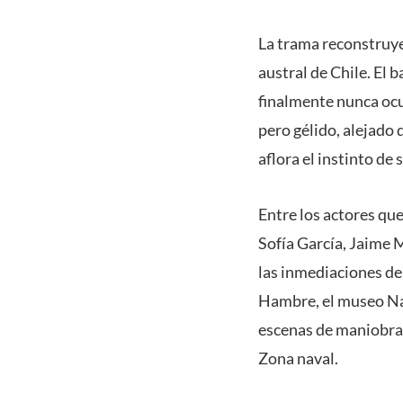
La trama reconstruye 
austral de Chile. El 
finalmente nunca ocu
pero gélido, alejado 
aflora el instinto d
Entre los actores que
Sofía García, Jaime 
las inmediaciones de
Hambre, el museo Nao
escenas de maniobras
Zona naval.