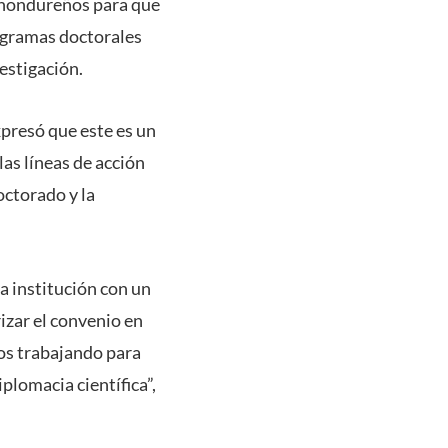
s hondureños para que
ogramas doctorales
estigación.
presó que este es un
as líneas de acción
octorado y la
a institución con un
rizar el convenio en
os trabajando para
plomacia científica”,