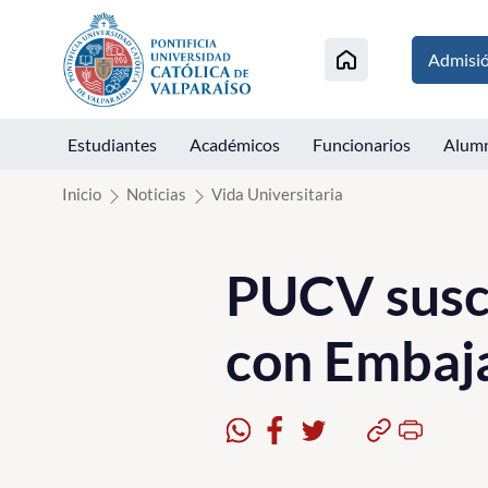
Click acá para ir directamente al contenido
Admisi
Estudiantes
Académicos
Funcionarios
Alum
Inicio
Noticias
Vida Universitaria
PUCV suscr
con Embaj