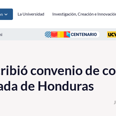
La Universidad
Investigación, Creación e Innovació
ón
ni
ibió convenio de co
ada de Honduras
J