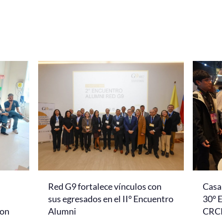
Red G9 fortalece vínculos con
Casa 
l
sus egresados en el II° Encuentro
30° 
con
Alumni
CRC