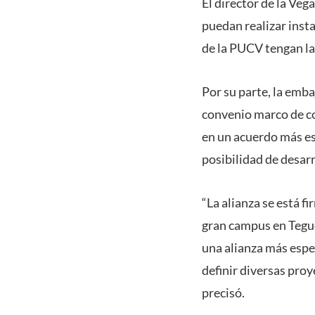
El director de la Ve
puedan realizar inst
de la PUCV tengan la
Por su parte, la emb
convenio marco de co
en un acuerdo más es
posibilidad de desarr
“La alianza se está f
gran campus en Teguci
una alianza más espe
definir diversas proy
precisó.