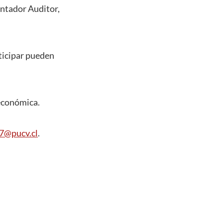
ontador Auditor,
ticipar pueden
 económica.
7@pucv.cl
.