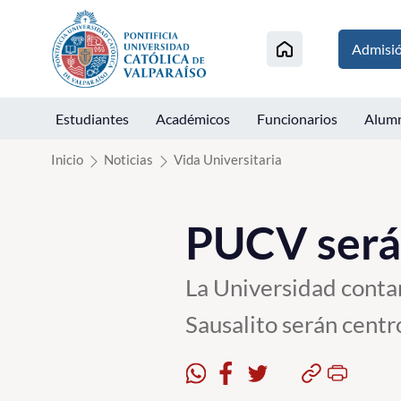
Click acá para ir directamente al contenido
Admisi
Estudiantes
Académicos
Funcionarios
Alum
Inicio
Noticias
Vida Universitaria
PUCV será
La Universidad contar
Sausalito serán centr