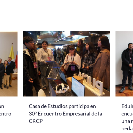
on
Casa de Estudios participa en
EduI
entro
30° Encuentro Empresarial de la
encu
CRCP
una r
peda