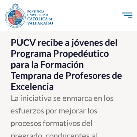
Click acá para ir directamente al contenido
La Universidad
PUCV recibe a jóvenes del
Programa Propedéutico
Investigación, Creación e Innovación
para la Formación
PUCV Internacional
Temprana de Profesores de
Vinculación con el Medio
Excelencia
Admisión
La iniciativa se enmarca en los
esfuerzos por mejorar los
Pregrado
procesos formativos del
Postgrado
Formación Continua
pregrado, conducentes al