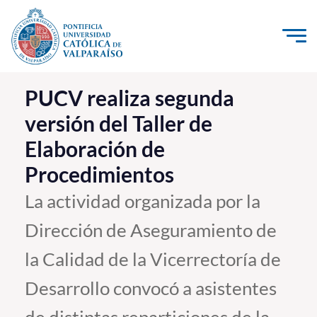
Click acá para ir directamente al contenido
La Universidad
PUCV realiza segunda
versión del Taller de
Investigación, Creación e Innovación
Elaboración de
PUCV Internacional
Procedimientos
Vinculación con el Medio
La actividad organizada por la
Admisión
Dirección de Aseguramiento de
Pregrado
la Calidad de la Vicerrectoría de
Postgrado
Desarrollo convocó a asistentes
Formación Continua