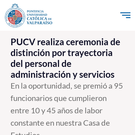
Click acá para ir directamente al contenido
La Universidad
PUCV realiza ceremonia de
distinción por trayectoria
Investigación, Creación e Innovación
del personal de
PUCV Internacional
administración y servicios
Vinculación con el Medio
En la oportunidad, se premió a 95
Admisión
funcionarios que cumplieron
Pregrado
entre 10 y 45 años de labor
Postgrado
constante en nuestra Casa de
Formación Continua