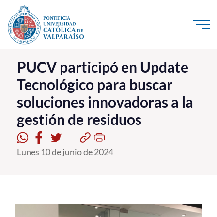
Click acá para ir directamente al contenido
La Universidad
PUCV participó en Update
Tecnológico para buscar
Investigación, Creación e Innovación
soluciones innovadoras a la
PUCV Internacional
gestión de residuos
Vinculación con el Medio
Admisión
Lunes 10 de junio de 2024
Pregrado
Postgrado
Formación Continua