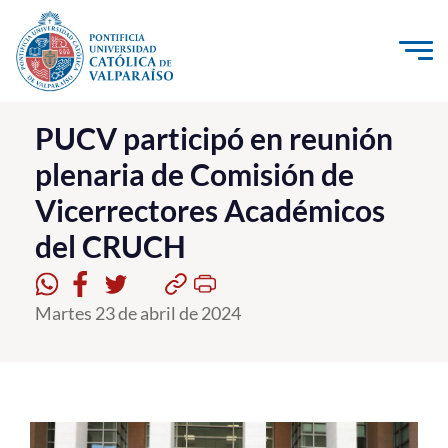
Click acá para ir directamente al contenido
La Universidad
PUCV participó en reunión
plenaria de Comisión de
Investigación, Creación e Innovación
Vicerrectores Académicos
PUCV Internacional
del CRUCH
Vinculación con el Medio
Admisión
Martes 23 de abril de 2024
Pregrado
Postgrado
Formación Continua